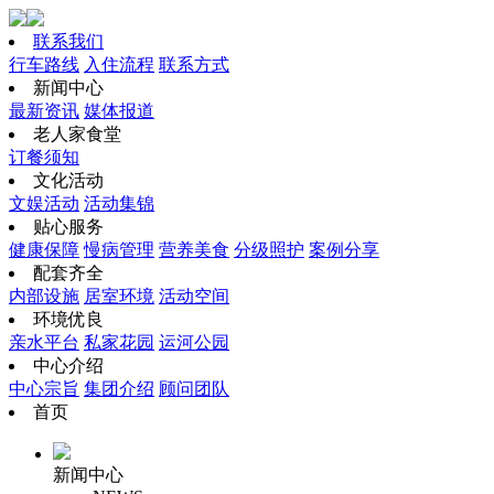
联系我们
行车路线
入住流程
联系方式
新闻中心
最新资讯
媒体报道
老人家食堂
订餐须知
文化活动
文娱活动
活动集锦
贴心服务
健康保障
慢病管理
营养美食
分级照护
案例分享
配套齐全
内部设施
居室环境
活动空间
环境优良
亲水平台
私家花园
运河公园
中心介绍
中心宗旨
集团介绍
顾问团队
首页
新闻中心