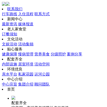
联系我们
行车路线
入住流程
联系方式
新闻中心
最新资讯
媒体报道
老人家食堂
订餐须知
文化活动
文娱活动
活动集锦
贴心服务
健康保障
慢病管理
营养美食
分级照护
案例分享
配套齐全
内部设施
居室环境
活动空间
环境优良
亲水平台
私家花园
运河公园
中心介绍
中心宗旨
集团介绍
顾问团队
首页
配套齐全