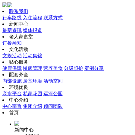
联系我们
行车路线
入住流程
联系方式
新闻中心
最新资讯
媒体报道
老人家食堂
订餐须知
文化活动
文娱活动
活动集锦
贴心服务
健康保障
慢病管理
营养美食
分级照护
案例分享
配套齐全
内部设施
居室环境
活动空间
环境优良
亲水平台
私家花园
运河公园
中心介绍
中心宗旨
集团介绍
顾问团队
首页
新闻中心