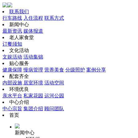
联系我们
行车路线
入住流程
联系方式
新闻中心
最新资讯
媒体报道
老人家食堂
订餐须知
文化活动
文娱活动
活动集锦
贴心服务
健康保障
慢病管理
营养美食
分级照护
案例分享
配套齐全
内部设施
居室环境
活动空间
环境优良
亲水平台
私家花园
运河公园
中心介绍
中心宗旨
集团介绍
顾问团队
首页
新闻中心