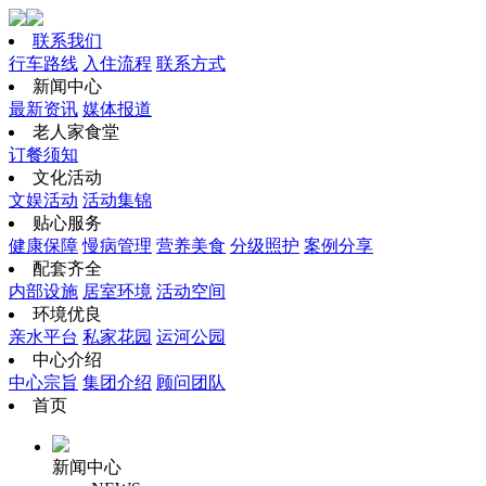
联系我们
行车路线
入住流程
联系方式
新闻中心
最新资讯
媒体报道
老人家食堂
订餐须知
文化活动
文娱活动
活动集锦
贴心服务
健康保障
慢病管理
营养美食
分级照护
案例分享
配套齐全
内部设施
居室环境
活动空间
环境优良
亲水平台
私家花园
运河公园
中心介绍
中心宗旨
集团介绍
顾问团队
首页
新闻中心