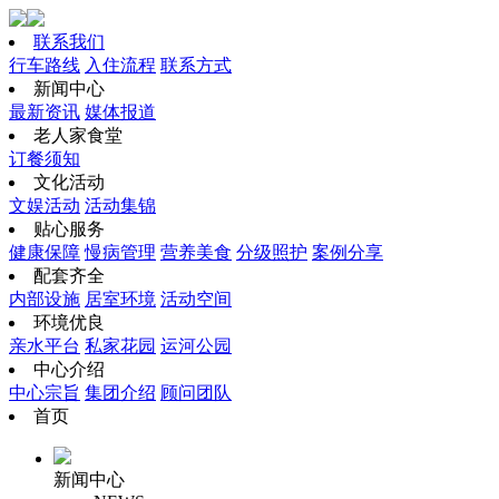
联系我们
行车路线
入住流程
联系方式
新闻中心
最新资讯
媒体报道
老人家食堂
订餐须知
文化活动
文娱活动
活动集锦
贴心服务
健康保障
慢病管理
营养美食
分级照护
案例分享
配套齐全
内部设施
居室环境
活动空间
环境优良
亲水平台
私家花园
运河公园
中心介绍
中心宗旨
集团介绍
顾问团队
首页
新闻中心