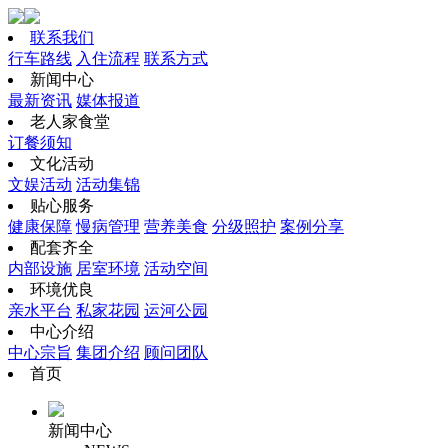
联系我们
行车路线
入住流程
联系方式
新闻中心
最新资讯
媒体报道
老人家食堂
订餐须知
文化活动
文娱活动
活动集锦
贴心服务
健康保障
慢病管理
营养美食
分级照护
案例分享
配套齐全
内部设施
居室环境
活动空间
环境优良
亲水平台
私家花园
运河公园
中心介绍
中心宗旨
集团介绍
顾问团队
首页
新闻中心