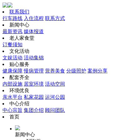
联系我们
行车路线
入住流程
联系方式
新闻中心
最新资讯
媒体报道
老人家食堂
订餐须知
文化活动
文娱活动
活动集锦
贴心服务
健康保障
慢病管理
营养美食
分级照护
案例分享
配套齐全
内部设施
居室环境
活动空间
环境优良
亲水平台
私家花园
运河公园
中心介绍
中心宗旨
集团介绍
顾问团队
首页
新闻中心