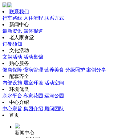
联系我们
行车路线
入住流程
联系方式
新闻中心
最新资讯
媒体报道
老人家食堂
订餐须知
文化活动
文娱活动
活动集锦
贴心服务
健康保障
慢病管理
营养美食
分级照护
案例分享
配套齐全
内部设施
居室环境
活动空间
环境优良
亲水平台
私家花园
运河公园
中心介绍
中心宗旨
集团介绍
顾问团队
首页
新闻中心