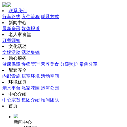
联系我们
行车路线
入住流程
联系方式
新闻中心
最新资讯
媒体报道
老人家食堂
订餐须知
文化活动
文娱活动
活动集锦
贴心服务
健康保障
慢病管理
营养美食
分级照护
案例分享
配套齐全
内部设施
居室环境
活动空间
环境优良
亲水平台
私家花园
运河公园
中心介绍
中心宗旨
集团介绍
顾问团队
首页
新闻中心