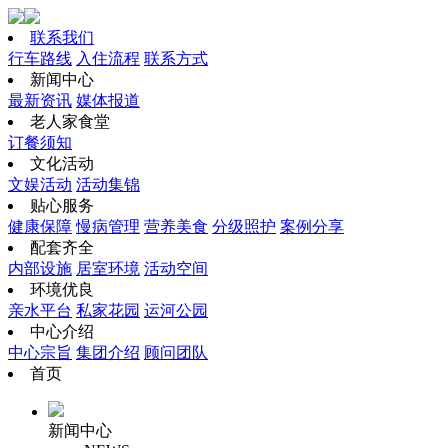
联系我们
行车路线
入住流程
联系方式
新闻中心
最新资讯
媒体报道
老人家食堂
订餐须知
文化活动
文娱活动
活动集锦
贴心服务
健康保障
慢病管理
营养美食
分级照护
案例分享
配套齐全
内部设施
居室环境
活动空间
环境优良
亲水平台
私家花园
运河公园
中心介绍
中心宗旨
集团介绍
顾问团队
首页
新闻中心