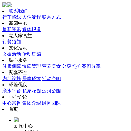
联系我们
行车路线
入住流程
联系方式
新闻中心
最新资讯
媒体报道
老人家食堂
订餐须知
文化活动
文娱活动
活动集锦
贴心服务
健康保障
慢病管理
营养美食
分级照护
案例分享
配套齐全
内部设施
居室环境
活动空间
环境优良
亲水平台
私家花园
运河公园
中心介绍
中心宗旨
集团介绍
顾问团队
首页
新闻中心