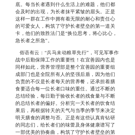
底。每当长者遇到什么生活上的难题，他们都
会及时的出现，为长者抹平紧皱的眉头。正是
这样一群在工作中拥有着无限的耐心和责任心
的
可爱女人，构筑了守护长者壁垒的第一道关
卡，他们的致胜法门是“换位思考，将心比心，
急长者之所急”。
俗语有云：
“兵马未动粮草先行”，可见军事作
战中后勤保障工作的重要性！
在宜善园内也是
同样如此，营养管理部是整个宜善园的重要组
成部门也是全院所有人的坚强后盾，因为他们
负责的不仅是长者每天的营养餐，还承担着膳
食要适合每一位长者口味的重任。
通过不断的
总结经验，每日勤于验收长者的残食量与不断
的总结长者的偏好。
分析完一天长者的饮食结
果后，再根据转天的天气与当季的季节来决定
明天膳食的调整与否。
正是有这些认真肯钻研
的同志们，给长者们的味蕾及身体健康谱写了
一部优美的协奏曲，构筑了守护长者壁垒的第