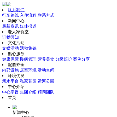
联系我们
行车路线
入住流程
联系方式
新闻中心
最新资讯
媒体报道
老人家食堂
订餐须知
文化活动
文娱活动
活动集锦
贴心服务
健康保障
慢病管理
营养美食
分级照护
案例分享
配套齐全
内部设施
居室环境
活动空间
环境优良
亲水平台
私家花园
运河公园
中心介绍
中心宗旨
集团介绍
顾问团队
首页
新闻中心