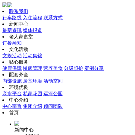
联系我们
行车路线
入住流程
联系方式
新闻中心
最新资讯
媒体报道
老人家食堂
订餐须知
文化活动
文娱活动
活动集锦
贴心服务
健康保障
慢病管理
营养美食
分级照护
案例分享
配套齐全
内部设施
居室环境
活动空间
环境优良
亲水平台
私家花园
运河公园
中心介绍
中心宗旨
集团介绍
顾问团队
首页
新闻中心