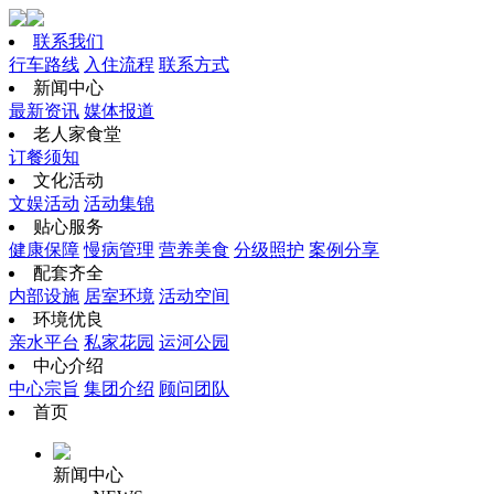
联系我们
行车路线
入住流程
联系方式
新闻中心
最新资讯
媒体报道
老人家食堂
订餐须知
文化活动
文娱活动
活动集锦
贴心服务
健康保障
慢病管理
营养美食
分级照护
案例分享
配套齐全
内部设施
居室环境
活动空间
环境优良
亲水平台
私家花园
运河公园
中心介绍
中心宗旨
集团介绍
顾问团队
首页
新闻中心