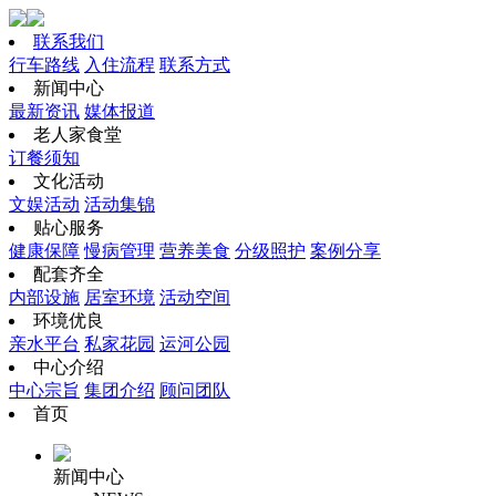
联系我们
行车路线
入住流程
联系方式
新闻中心
最新资讯
媒体报道
老人家食堂
订餐须知
文化活动
文娱活动
活动集锦
贴心服务
健康保障
慢病管理
营养美食
分级照护
案例分享
配套齐全
内部设施
居室环境
活动空间
环境优良
亲水平台
私家花园
运河公园
中心介绍
中心宗旨
集团介绍
顾问团队
首页
新闻中心